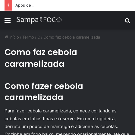
Apps de treino personalizado crescem no Brasil e impulsionam modelo de assinatura fitness
Menu
P
p
Início
/
Termo
/
C
/
Como faz cebola caramelizada
Como faz cebola
caramelizada
Como fazer cebola
caramelizada
Para fazer cebola caramelizada, comece cortando as
cebolas em fatias finas e reserve. Em uma frigideira,
derreta um pouco de manteiga e adicione as cebolas.
Cozinhe em fogo baixo, mexendo ocasionalmente, até que