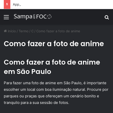
Apps de treino personalizado crescem no Brasil e impulsionam modelo de assinatura fitness
Menu
P
p
Início
/
Termo
/
C
/
Como fazer a foto de anime
Como fazer a foto de anime
Como fazer a foto de anime
em São Paulo
Para fazer uma foto de anime em São Paulo, é importante
escolher um local com boa iluminação natural. Procure por
parques ou praças que ofereçam um cenário bonito e
tranquilo para a sua sessão de fotos.