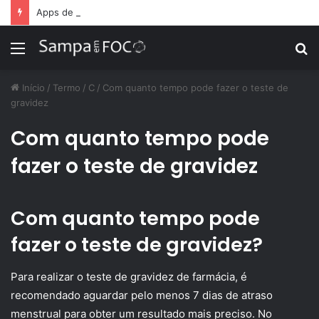
Apps de treino personalizado crescem no Brasil e impulsionam modelo de assinatura fitness
Menu
P
p
Início
/
Termo
/
C
/
Com quanto tempo pode fazer o teste de
gravidez
Com quanto tempo pode
fazer o teste de gravidez
Com quanto tempo pode
fazer o teste de gravidez?
Para realizar o teste de gravidez de farmácia, é
recomendado aguardar pelo menos 7 dias de atraso
menstrual para obter um resultado mais preciso. No