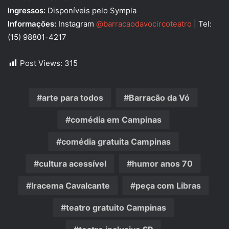
Ingressos:
Disponíveis pelo Sympla
Informações:
Instagram
@barracaodavocircoteatro
| Tel:
(15) 98801-4217
Post Views:
315
arte para todos
Barracão da Vó
comédia em Campinas
comédia gratuita Campinas
cultura acessível
humor anos 70
Iracema Cavalcante
peça com Libras
teatro gratuito Campinas