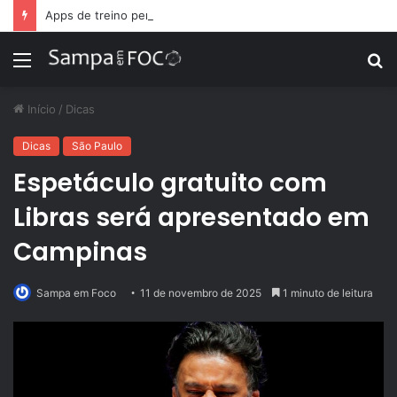
Apps de treino personalizado crescem no Brasil e impulsionam modelo de assinatura fitness
Menu
P
p
Início
/
Dicas
Dicas
São Paulo
Espetáculo gratuito com
Libras será apresentado em
Campinas
Sampa em Foco
11 de novembro de 2025
1 minuto de leitura