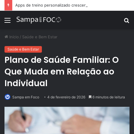
Apps de treino personalizado crescem no Brasil e impulsionam modelo de assinatura fitness
Menu
P
p
Início
/
Saúde e Bem Estar
Saúde e Bem Estar
Plano de Saúde Familiar: O
Que Muda em Relação ao
Individual
Sampa em Foco
4 de fevereiro de 2026
6 minutos de leitura