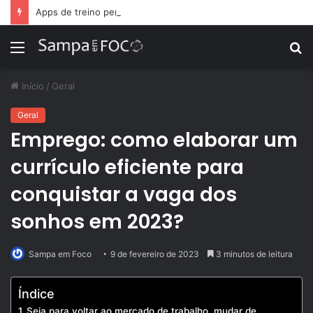
Apps de treino personalizado crescem no Brasil e impulsionam modelo de assinatura fitness
Menu
P
p
Início
/
Geral
Geral
Emprego: como elaborar um
currículo eficiente para
conquistar a vaga dos
sonhos em 2023?
Sampa em Foco
9 de fevereiro de 2023
3 minutos de leitura
Índice
Seja para voltar ao mercado de trabalho, mudar de