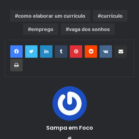
como elaborar um currículo
currículo
emprego
vaga dos sonhos
Linkedin
Tumblr
Pinterest
Reddit
VK
Compartilhar via e-mail
Imprimir
Sampa em Foco
Website