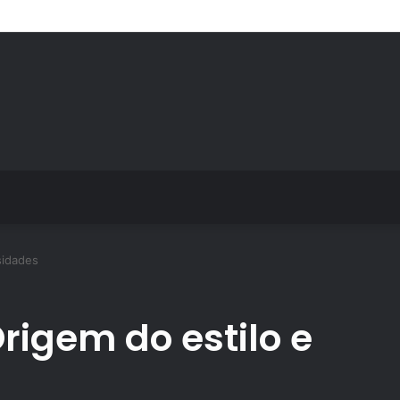
s de treino personalizado crescem no Brasil e impulsionam modelo de a
sidades
rigem do estilo e