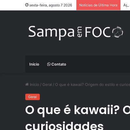
App
sexta-feira, agosto 7 2026
Notícias de Última Hora
Início
Contato
Início
/
Geral
/
O que é kawaii? Origem do estilo e curio
Geral
O que é kawaii? O
curiosidades