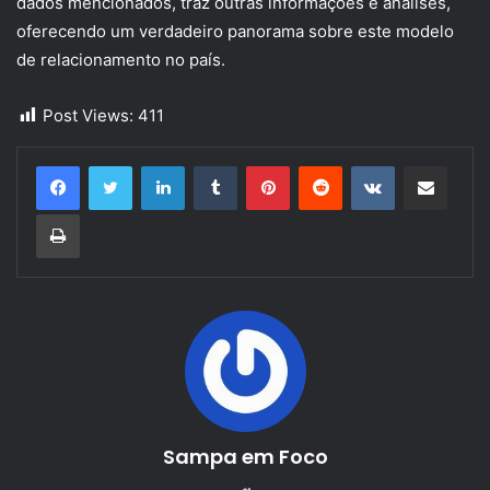
dados mencionados, traz outras informações e análises,
oferecendo um verdadeiro panorama sobre este modelo
de relacionamento no país.
Post Views:
411
Linkedin
Tumblr
Pinterest
Reddit
VK
Compartilhar via e-mail
Imprimir
Sampa em Foco