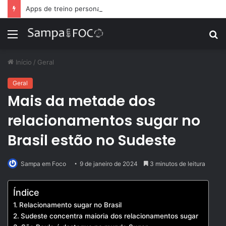
Apps de treino personalizado crescem no Brasil e impulsionam modelo de assinatura fitness
Menu
P
p
Início
/
Geral
Geral
Mais da metade dos
relacionamentos sugar no
Brasil estão no Sudeste
Sampa em Foco
9 de janeiro de 2024
3 minutos de leitura
Índice
Relacionamento sugar no Brasil
Sudeste concentra maioria dos relacionamentos sugar