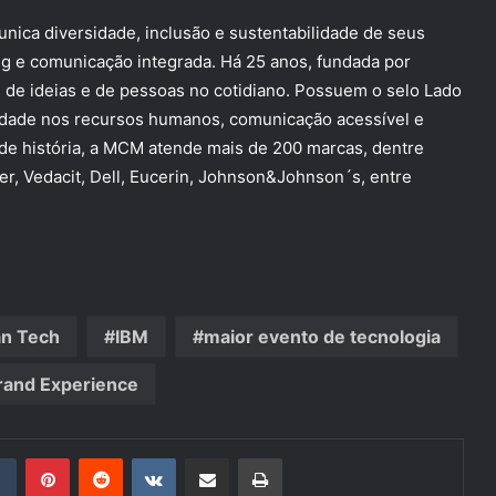
ca diversidade, inclusão e sustentabilidade de seus
ng e comunicação integrada. Há 25 anos, fundada por
 de ideias e de pessoas no cotidiano. Possuem o selo Lado
idade nos recursos humanos, comunicação acessível e
 de história, a MCM atende mais de 200 marcas, dentre
ler, Vedacit, Dell, Eucerin, Johnson&Johnson´s, entre
n Tech
IBM
maior evento de tecnologia
and Experience
din
Tumblr
Pinterest
Reddit
VK
Compartilhar via e-mail
Imprimir