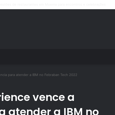
s de treino personalizado crescem no Brasil e impulsionam modelo de a
ncia para atender a IBM no Febraban Tech 2022
ience vence a
a atender a IBM no