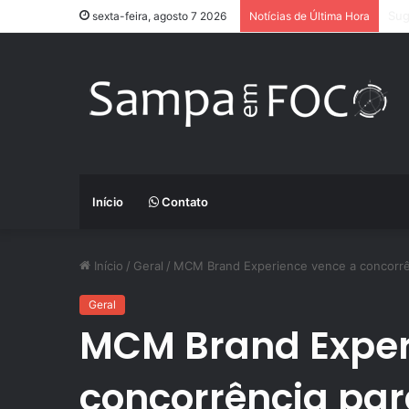
App
sexta-feira, agosto 7 2026
Notícias de Última Hora
Início
Contato
Início
/
Geral
/
MCM Brand Experience vence a concorrê
Geral
MCM Brand Exper
concorrência par