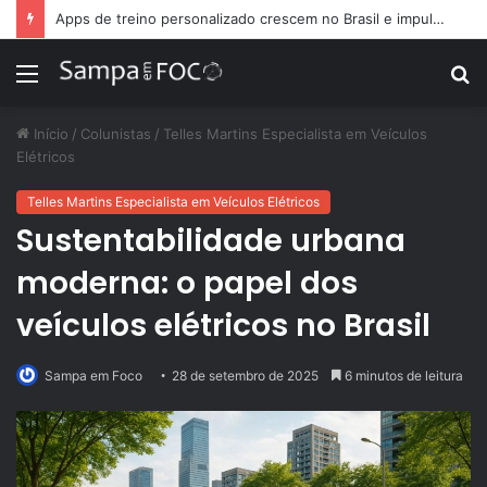
Apps de treino personalizado crescem no Brasil e impulsionam modelo de assinatura fitness
Menu
P
p
Início
/
Colunistas
/
Telles Martins Especialista em Veículos
Elétricos
Telles Martins Especialista em Veículos Elétricos
Sustentabilidade urbana
moderna: o papel dos
veículos elétricos no Brasil
Sampa em Foco
28 de setembro de 2025
6 minutos de leitura