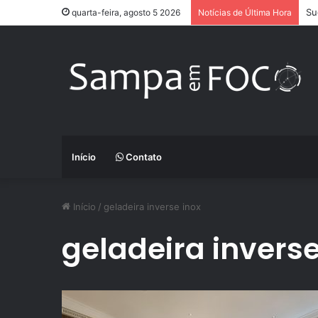
Su
quarta-feira, agosto 5 2026
Notícias de Última Hora
Início
Contato
Início
/
geladeira inverse inox
geladeira inverse