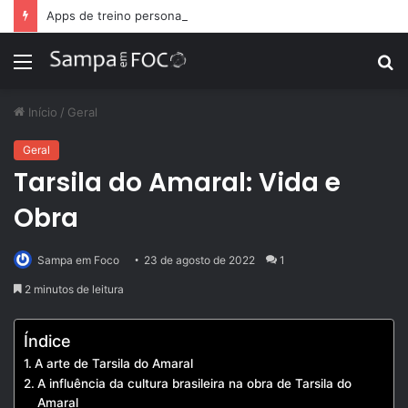
Apps de treino personalizado crescem no Brasil e impulsionam modelo de assinatura fitness
Menu
P
p
Início
/
Geral
Geral
Tarsila do Amaral: Vida e
Obra
Sampa em Foco
23 de agosto de 2022
1
2 minutos de leitura
Índice
A arte de Tarsila do Amaral
A influência da cultura brasileira na obra de Tarsila do
Amaral