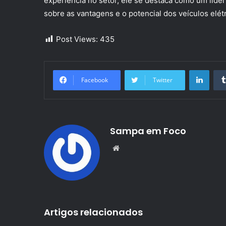
experiência no setor, ele se destaca como um líde
sobre as vantagens e o potencial dos veículos elé
Post Views:
435
Linke
Facebook
Twitter
Sampa em Foco
Website
Artigos relacionados