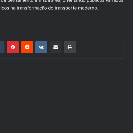
r de pensamento em sua área, orientando públicos variados
tricos na transformação do transporte moderno.
din
Tumblr
Pinterest
Reddit
VK
Compartilhar via e-mail
Imprimir