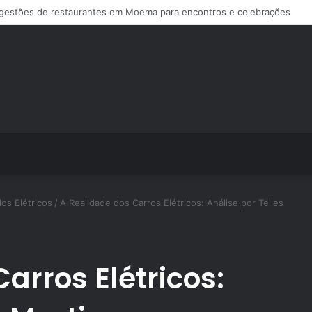
ps de treino personalizado crescem no Brasil e impulsionam modelo de a
los Elétricos
/
A Realidade dos Carros Elétricos: Análise por Telles
arros Elétricos: