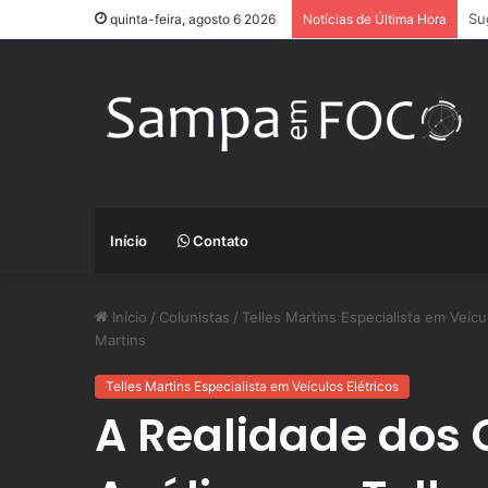
Ap
quinta-feira, agosto 6 2026
Notícias de Última Hora
Início
Contato
Início
/
Colunistas
/
Telles Martins Especialista em Veícu
Martins
Telles Martins Especialista em Veículos Elétricos
A Realidade dos C