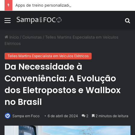
Apps de treino personalizado crescem no Brasil e impulsionam modelo de assinatura fitness
Menu
P
p
Início
/
Colunistas
/
Telles Martins Especialista em Veículos
Elétricos
Telles Martins Especialista em Veículos Elétricos
Da Necessidade à
Conveniência: A Evolução
dos Eletropostos e Wallbox
no Brasil
Sampa em Foco
6 de abril de 2024
2
2 minutos de leitura