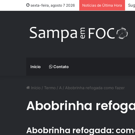
Sug
sexta-feira, agosto 7 2026
Notícias de Última Hora
Início
Contato
Início
/
Termo
/
A
/
Abobrinha refogada como fazer
Abobrinha refog
Abobrinha refogada: como