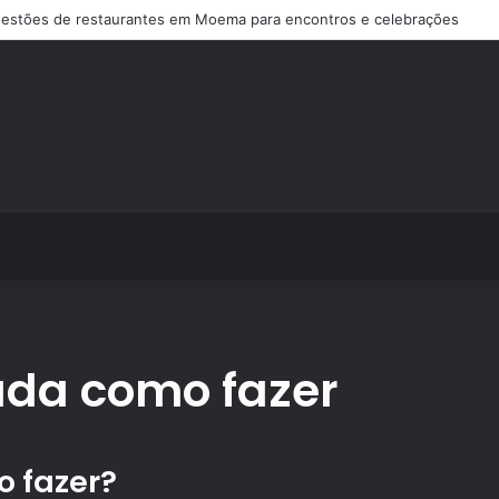
estões de restaurantes em Moema para encontros e celebrações
ada como fazer
 fazer?