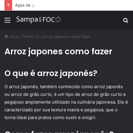
Apps de treino personalizado crescem no Brasil e impulsionam modelo de assinatura fitness
Menu
P
p
Início
/
Termo
/
A
/
Arroz japones como fazer
Arroz japones como fazer
O que é arroz japonês?
O arroz japonês, também conhecido como arroz japonês
ou arroz de grão curto, é um tipo de arroz de grão curto e
pegajoso amplamente utilizado na culinária japonesa. Ele é
caracterizado por sua textura macia e pegajosa, que o
torna ideal para pratos como sushi e onigiri.