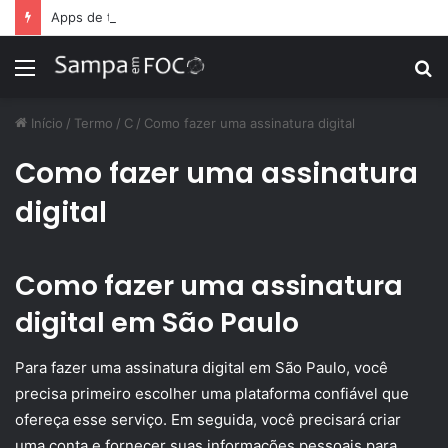
Apps de treino personalizado crescem no Brasil e impulsionam modelo de assinatura fitness
Menu
P
p
Início
/
Termo
/
C
/
Como fazer uma assinatura digital
Como fazer uma assinatura
digital
Como fazer uma assinatura
digital em São Paulo
Para fazer uma assinatura digital em São Paulo, você
precisa primeiro escolher uma plataforma confiável que
ofereça esse serviço. Em seguida, você precisará criar
uma conta e fornecer suas informações pessoais para