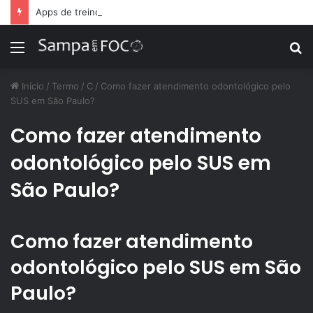
Apps de treino personalizado crescem no Brasil e impulsionam modelo de assinatura fitness
Menu
P
p
Início
/
Termo
/
C
/
Como fazer atendimento odontológico pelo
SUS em São Paulo?
Como fazer atendimento
odontológico pelo SUS em
São Paulo?
Como fazer atendimento
odontológico pelo SUS em São
Paulo?