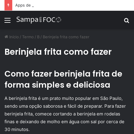
Apps de treino personalizado crescem no Brasil e impulsionam modelo de assinatura fitness
Menu
P
p
Início
/
Termo
/
B
/
Berinjela frita como fazer
Berinjela frita como fazer
Como fazer berinjela frita de
forma simples e deliciosa
A berinjela frita é um prato muito popular em São Paulo,
sendo uma opção saborosa e fácil de preparar. Para fazer
berinjela frita, comece cortando a berinjela em rodelas
finas e deixando de molho em água com sal por cerca de
30 minutos.