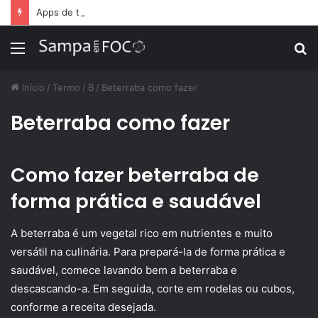
Apps de treino personalizado crescem no Brasil e impulsionam modelo de assinatura fitness
Menu
P
p
Início
/
Termo
/
B
/
Beterraba como fazer
Beterraba como fazer
Como fazer beterraba de
forma prática e saudável
A beterraba é um vegetal rico em nutrientes e muito
versátil na culinária. Para prepará-la de forma prática e
saudável, comece lavando bem a beterraba e
descascando-a. Em seguida, corte em rodelas ou cubos,
conforme a receita desejada.