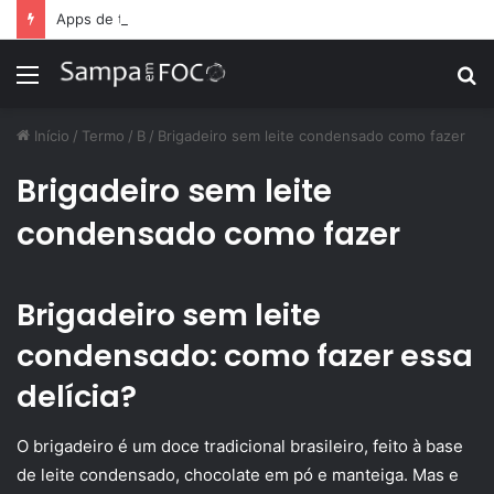
Apps de treino personalizado crescem no Brasil e impulsionam modelo de assinatura fitness
Menu
P
p
Início
/
Termo
/
B
/
Brigadeiro sem leite condensado como fazer
Brigadeiro sem leite
condensado como fazer
Brigadeiro sem leite
condensado: como fazer essa
delícia?
O brigadeiro é um doce tradicional brasileiro, feito à base
de leite condensado, chocolate em pó e manteiga. Mas e