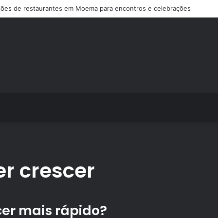
ões de restaurantes em Moema para encontros e celebrações
r crescer
cer mais rápido?