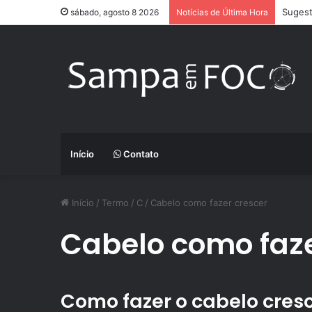
Sugest
sábado, agosto 8 2026
Notícias de Última Hora
Início
Contato
Início
/
Termo
/
C
/
Cabelo como fazer crescer
Cabelo como faze
Como fazer o cabelo cres