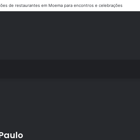
ões de restaurantes em Moema para encontros e celebrações
r
Paulo