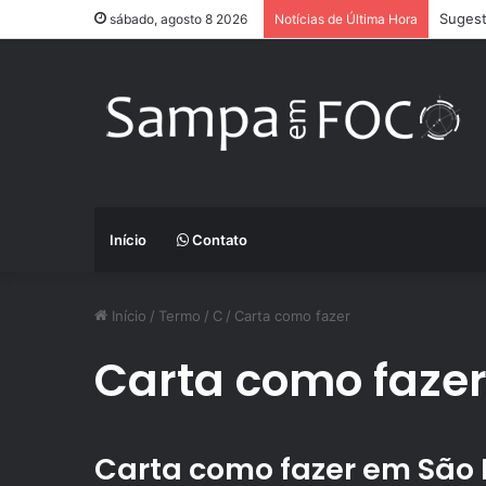
Sugest
sábado, agosto 8 2026
Notícias de Última Hora
Início
Contato
Início
/
Termo
/
C
/
Carta como fazer
Carta como faze
Carta como fazer em São 