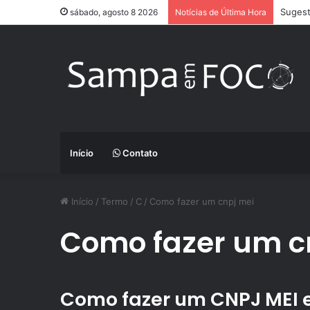
Sugest
sábado, agosto 8 2026
Notícias de Última Hora
Início
Contato
Início
/
Termo
/
C
/
Como fazer um cnpj mei
Como fazer um c
Como fazer um CNPJ MEI 