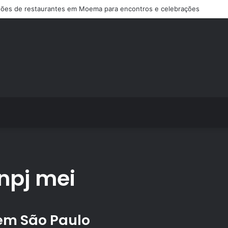
ões de restaurantes em Moema para encontros e celebrações
npj mei
em São Paulo