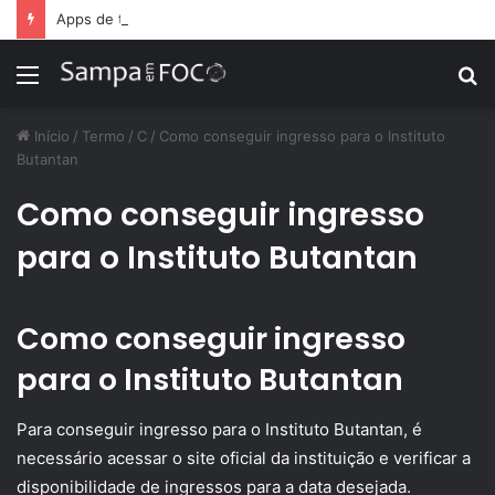
Apps de treino personalizado crescem no Brasil e impulsionam modelo de assinatura fitness
Menu
P
p
Início
/
Termo
/
C
/
Como conseguir ingresso para o Instituto
Butantan
Como conseguir ingresso
para o Instituto Butantan
Como conseguir ingresso
para o Instituto Butantan
Para conseguir ingresso para o Instituto Butantan, é
necessário acessar o site oficial da instituição e verificar a
disponibilidade de ingressos para a data desejada.