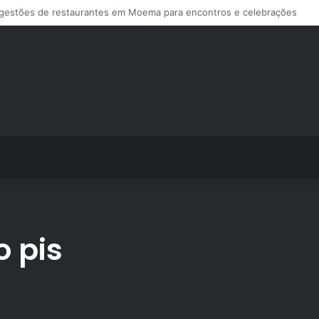
ps de treino personalizado crescem no Brasil e impulsionam modelo de a
 pis