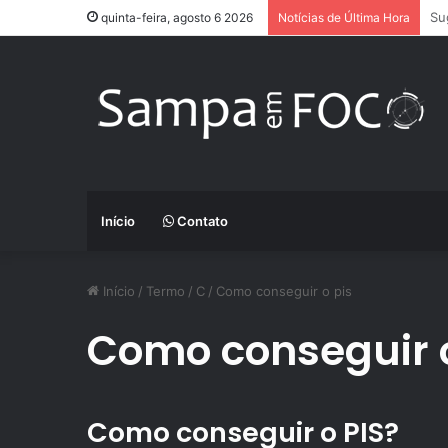
Ap
quinta-feira, agosto 6 2026
Notícias de Última Hora
Início
Contato
Início
/
Termo
/
C
/
Como conseguir o pis
Como conseguir o
Como conseguir o PIS?