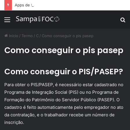
Apps de treino personalizado crescem no Brasil e impulsionam modelo de assinatura fitness
Menu
P
p
Início
/
Termo
/
C
/
Como conseguir o pis pasep
Como conseguir o pis pasep
Como conseguir o PIS/PASEP?
Para obter o PIS/PASEP, é necessário estar cadastrado no
Programa de Integração Social (PIS) ou no Programa de
Formação do Patrimônio do Servidor Público (PASEP). O
cadastro é feito automaticamente pelo empregador no ato
da contratação, e o trabalhador recebe um número de
inscrição.