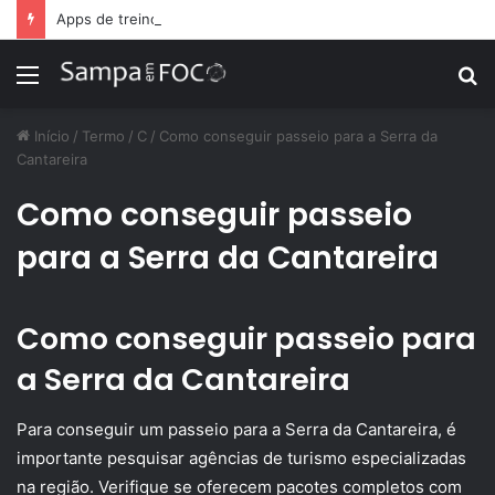
Apps de treino personalizado crescem no Brasil e impulsionam modelo de assinatura fitness
Menu
P
p
Início
/
Termo
/
C
/
Como conseguir passeio para a Serra da
Cantareira
Como conseguir passeio
para a Serra da Cantareira
Como conseguir passeio para
a Serra da Cantareira
Para conseguir um passeio para a Serra da Cantareira, é
importante pesquisar agências de turismo especializadas
na região. Verifique se oferecem pacotes completos com