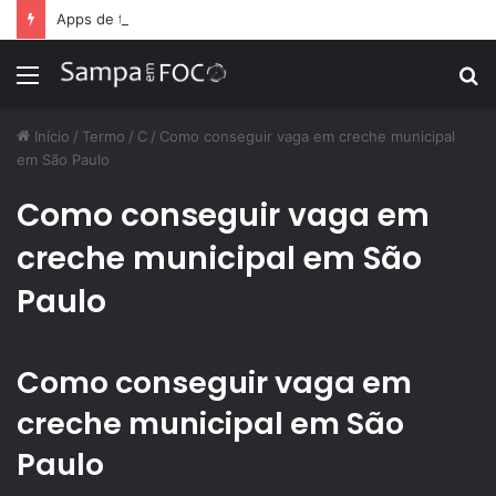
Apps de treino personalizado crescem no Brasil e impulsionam modelo de assinatura fitness
Menu
P
p
Início
/
Termo
/
C
/
Como conseguir vaga em creche municipal
em São Paulo
Como conseguir vaga em
creche municipal em São
Paulo
Como conseguir vaga em
creche municipal em São
Paulo