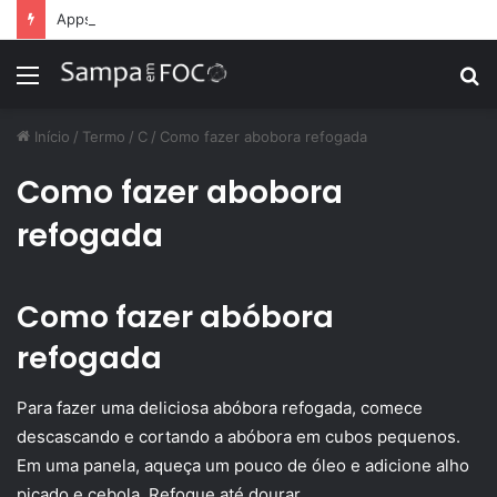
Apps de treino personalizado crescem no Brasil e impulsionam modelo de assinatura fitness
Menu
P
p
Início
/
Termo
/
C
/
Como fazer abobora refogada
Como fazer abobora
refogada
Como fazer abóbora
refogada
Para fazer uma deliciosa abóbora refogada, comece
descascando e cortando a abóbora em cubos pequenos.
Em uma panela, aqueça um pouco de óleo e adicione alho
picado e cebola. Refogue até dourar.