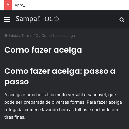
Apps de treino personalizado crescem no Brasil e impulsionam modelo de assinatura fitness
Menu
P
p
Início
/
Termo
/
C
/
Como fazer acelga
Como fazer acelga
Como fazer acelga: passo a
passo
A acelga é uma hortaliça muito versátil e saudável, que
pode ser preparada de diversas formas. Para fazer acelga
refogada, comece lavando bem as folhas e cortando em
tiras finas.