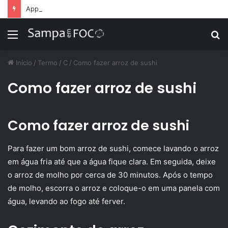
Apps de treino personalizado crescem no Brasil e impulsionam modelo de assinatura fitness
Menu
P
p
Início
/
Termo
/
C
/
Como fazer arroz de sushi
Como fazer arroz de sushi
Como fazer arroz de sushi
Para fazer um bom arroz de sushi, comece lavando o arroz
em água fria até que a água fique clara. Em seguida, deixe
o arroz de molho por cerca de 30 minutos. Após o tempo
de molho, escorra o arroz e coloque-o em uma panela com
água, levando ao fogo até ferver.