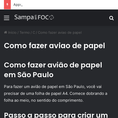
Apps de treino personalizado crescem no Brasil e impulsionam modelo de assinatura fitness
Menu
P
p
Início
/
Termo
/
C
/
Como fazer aviao de papel
Como fazer aviao de papel
Como fazer avião de papel
em São Paulo
Para fazer um avião de papel em São Paulo, você vai
precisar de uma folha de papel A4. Comece dobrando a
folha ao meio, no sentido do comprimento.
Passo a passo para criar um