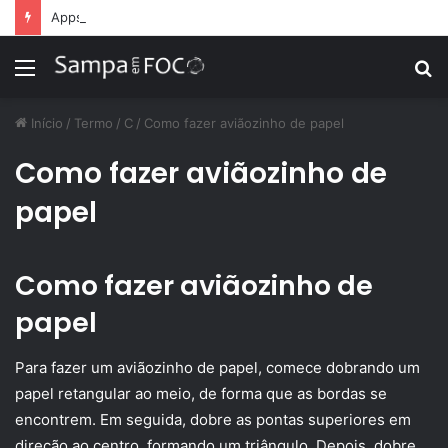
Apps de treino personalizado crescem no Brasil e impulsionam modelo de assinatura fitness
Menu
P
p
Início
/
Termo
/
C
/
Como fazer aviãozinho de papel
Como fazer aviãozinho de
papel
Como fazer aviãozinho de
papel
Para fazer um aviãozinho de papel, comece dobrando um
papel retangular ao meio, de forma que as bordas se
encontrem. Em seguida, dobre as pontas superiores em
direção ao centro, formando um triângulo. Depois, dobre