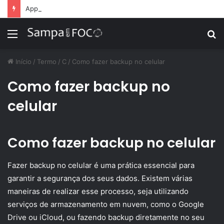
Apps de treino personalizado crescem no Brasil e impulsionam modelo de assinatura fitness
Menu
P
p
Início
/
Termo
/
C
/
Como fazer backup no celular
Como fazer backup no
celular
Como fazer backup no celular
Fazer backup no celular é uma prática essencial para
garantir a segurança dos seus dados. Existem várias
maneiras de realizar esse processo, seja utilizando
serviços de armazenamento em nuvem, como o Google
Drive ou iCloud, ou fazendo backup diretamente no seu