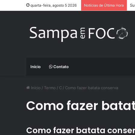
Su
quarta-feira, agosto 5 2026
Notícias de Última Hora
Início
Contato
Início
/
Termo
/
C
/
Como fazer batata conserva
Como fazer bata
Como fazer batata conse