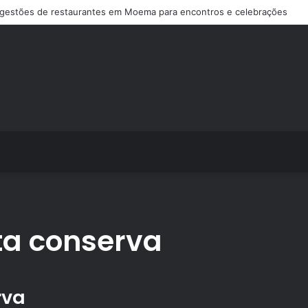
gestões de restaurantes em Moema para encontros e celebrações
ta conserva
rva