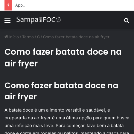
Apps de treino personalizado crescem no Brasil e impulsionam modelo de assinatura fitness
Menu
P
p
Início
/
Termo
/
C
/
Como fazer batata doce na air fryer
Como fazer batata doce na
air fryer
Como fazer batata doce na
air fryer
A batata doce é um alimento versátil e saudável, e
prepará-la na air fryer é uma ótima opção para quem busca
uma refeição mais leve. Para começar, lave bem a batata
doce e corte em rodelas ou palitos, mantendo a casca para