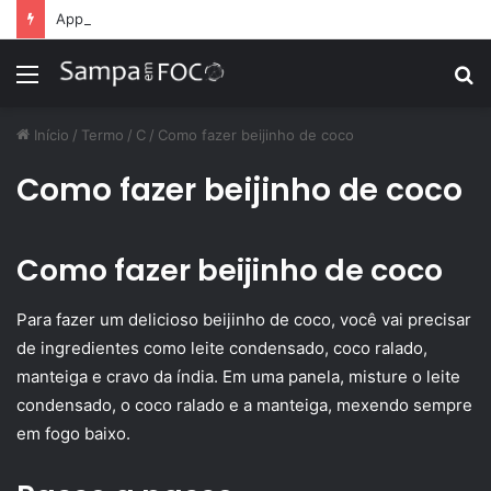
Apps de treino personalizado crescem no Brasil e impulsionam modelo de assinatura fitness
Menu
P
p
Início
/
Termo
/
C
/
Como fazer beijinho de coco
Como fazer beijinho de coco
Como fazer beijinho de coco
Para fazer um delicioso beijinho de coco, você vai precisar
de ingredientes como leite condensado, coco ralado,
manteiga e cravo da índia. Em uma panela, misture o leite
condensado, o coco ralado e a manteiga, mexendo sempre
em fogo baixo.