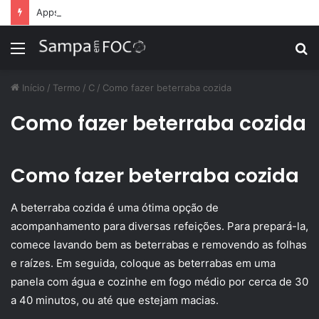
Apps de treino personalizado crescem no Brasil e impulsionam modelo de assinatura fitness
Menu
P
p
Início
/
Termo
/
C
/
Como fazer beterraba cozida
Como fazer beterraba cozida
Como fazer beterraba cozida
A beterraba cozida é uma ótima opção de
acompanhamento para diversas refeições. Para prepará-la,
comece lavando bem as beterrabas e removendo as folhas
e raízes. Em seguida, coloque as beterrabas em uma
panela com água e cozinhe em fogo médio por cerca de 30
a 40 minutos, ou até que estejam macias.