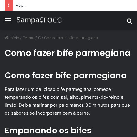
Apps de treino personalizado crescem no Brasil e impulsionam modelo de assinatura fitness
Menu
P
p
Início
/
Termo
/
C
/
Como fazer bife parmegiana
Como fazer bife parmegiana
Como fazer bife parmegiana
Para fazer um delicioso bife parmegiana, comece
temperando os bifes com sal, alho, pimenta-do-reino e
limão. Deixe marinar por pelo menos 30 minutos para que
os sabores se incorporem bem à carne.
Empanando os bifes