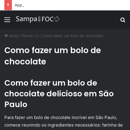
Apps de treino personalizado crescem no Brasil e impulsionam modelo de assinatura fitness
Menu
P
p
Início
/
Termo
/
C
/
Como fazer um bolo de chocolate
Como fazer um bolo de
chocolate
Como fazer um bolo de
chocolate delicioso em São
Paulo
Para fazer um bolo de chocolate incrível em São Paulo,
comece reunindo os ingredientes necessários: farinha de