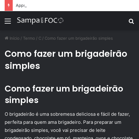
Apps de treino personalizado crescem no Brasil e impulsionam modelo de assinatura fitness
Menu
P
p
Início
/
Termo
/
C
/
Como fazer um brigadeirão simples
Como fazer um brigadeirão
simples
Como fazer um brigadeirão
simples
O brigadeirão é uma sobremesa deliciosa e fácil de fazer,
perfeita para quem ama brigadeiro. Para preparar um
brigadeirão simples, você vai precisar de leite
condensado, chocolate em pó, manteiga, ovos e chocolate