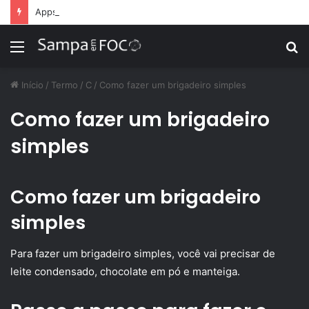
Apps de treino personalizado crescem no Brasil e impulsionam modelo de assinatura fitness
Menu
P
p
Início
/
Termo
/
C
/
Como fazer um brigadeiro simples
Como fazer um brigadeiro
simples
Como fazer um brigadeiro
simples
Para fazer um brigadeiro simples, você vai precisar de
leite condensado, chocolate em pó e manteiga.