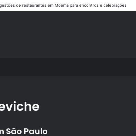
gestões de restaurantes em Moema para encontros e celebrações
eviche
m São Paulo