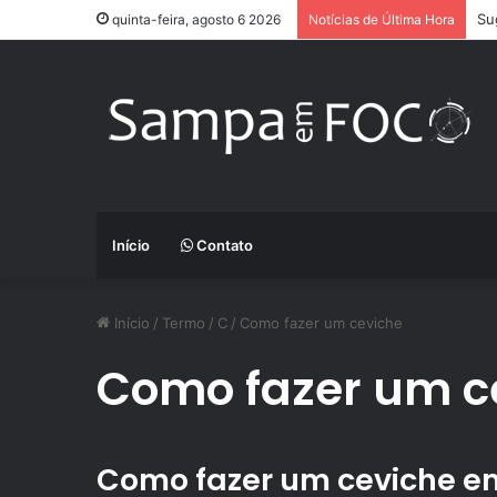
Su
quinta-feira, agosto 6 2026
Notícias de Última Hora
Início
Contato
Início
/
Termo
/
C
/
Como fazer um ceviche
Como fazer um c
Como fazer um ceviche e