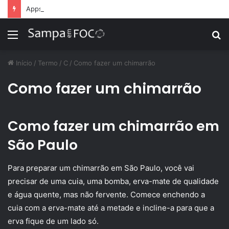
Apps de treino personalizado crescem no Brasil e impulsionam modelo de assinatura fitness
Menu
P
p
Início
/
Termo
/
C
/
Como fazer um chimarrão
Como fazer um chimarrão
Como fazer um chimarrão em
São Paulo
Para preparar um chimarrão em São Paulo, você vai
precisar de uma cuia, uma bomba, erva-mate de qualidade
e água quente, mas não fervente. Comece enchendo a
cuia com a erva-mate até a metade e incline-a para que a
erva fique de um lado só.