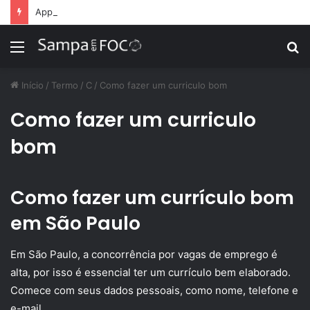
Apps de treino personalizado crescem no Brasil e impulsionam modelo de assinatura fitness
Menu
P
p
Início
/
Termo
/
C
/
Como fazer um curriculo bom
Como fazer um curriculo
bom
Como fazer um currículo bom
em São Paulo
Em São Paulo, a concorrência por vagas de emprego é
alta, por isso é essencial ter um currículo bem elaborado.
Comece com seus dados pessoais, como nome, telefone e
e-mail.