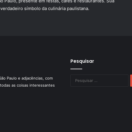
o Paulo, presente em festas, cafés e restaurantes. Sua
erdadeiro símbolo da culinária paulistana.
Pesquisar
P
São Paulo e adjacências, com
po
todas as coisas interessantes