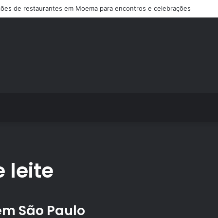
ões de restaurantes em Moema para encontros e celebrações
 leite
 em São Paulo