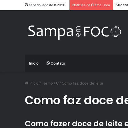
Sugest
sábado, agosto 8 2026
Notícias de Última Hora
Início
Contato
Início
/
Termo
/
C
/
Como faz doce de leite
Como faz doce de
Como fazer doce de leite