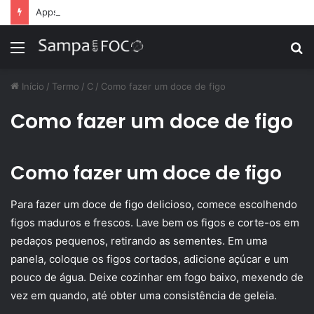
Apps de treino personalizado crescem no Brasil e impulsionam modelo de assinatura fitness
Menu
P
p
Início
/
Termo
/
C
/
Como fazer um doce de figo
Como fazer um doce de figo
Como fazer um doce de figo
Para fazer um doce de figo delicioso, comece escolhendo
figos maduros e frescos. Lave bem os figos e corte-os em
pedaços pequenos, retirando as sementes. Em uma
panela, coloque os figos cortados, adicione açúcar e um
pouco de água. Deixe cozinhar em fogo baixo, mexendo de
vez em quando, até obter uma consistência de geleia.