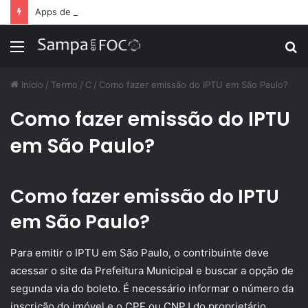
Apps de treino personalizado crescem no Brasil e impulsionam modelo de assinatura fitness
Menu
P
p
Início
/
Termo
/
C
/
Como fazer emissão do IPTU em São Paulo?
Como fazer emissão do IPTU
em São Paulo?
Como fazer emissão do IPTU
em São Paulo?
Para emitir o IPTU em São Paulo, o contribuinte deve
acessar o site da Prefeitura Municipal e buscar a opção de
segunda via do boleto. É necessário informar o número da
inscrição do imóvel e o CPF ou CNPJ do proprietário.