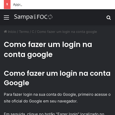
Apps de treino personalizado crescem no Brasil e impulsionam modelo de assinatura fitness
Menu
P
p
Início
/
Termo
/
C
/
Como fazer um login na conta google
Como fazer um login na
conta google
Como fazer um login na conta
Google
Para fazer login na sua conta do Google, primeiro acesse o
site oficial do Google em seu navegador.
Em seguida, clique no botão “Fazer login” localizado no